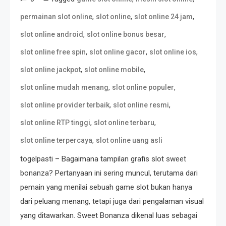
,
,
,
permainan slot online
slot online
slot online 24 jam
,
,
slot online android
slot online bonus besar
,
,
,
slot online free spin
slot online gacor
slot online ios
,
,
slot online jackpot
slot online mobile
,
,
slot online mudah menang
slot online populer
,
,
slot online provider terbaik
slot online resmi
,
,
slot online RTP tinggi
slot online terbaru
,
slot online terpercaya
slot online uang asli
togelpasti – Bagaimana tampilan grafis slot sweet
bonanza? Pertanyaan ini sering muncul, terutama dari
pemain yang menilai sebuah game slot bukan hanya
dari peluang menang, tetapi juga dari pengalaman visual
yang ditawarkan. Sweet Bonanza dikenal luas sebagai