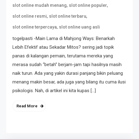
,
,
slot online mudah menang
slot online populer
,
,
slot online resmi
slot online terbaru
,
slot online terpercaya
slot online uang asli
togelpasti -Main Lama di Mahjong Ways: Benarkah
Lebih Efektif atau Sekadar Mitos? sering jadi topik
panas di kalangan pemain, terutama mereka yang
merasa sudah “betah” berjam-jam tapi hasilnya masih
naik turun. Ada yang yakin durasi panjang bikin peluang
menang makin besar, ada juga yang bilang itu cuma ilusi
psikologis. Nah, di artikel ini kita kupas […]
Read More