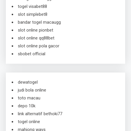
togel visabet88
slot simplebet8
bandar togel macaugg
slot online pionbet
slot online qq88bet
slot online pola gacor
sbobet official
dewatogel
judi bola online
toto macau
depo 10k
link alternatif bethoki77
togel online
mahjong ways