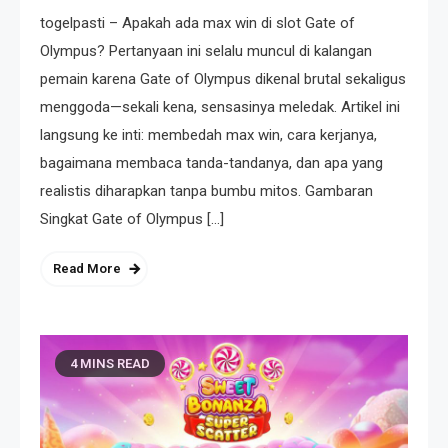
togelpasti – Apakah ada max win di slot Gate of
Olympus? Pertanyaan ini selalu muncul di kalangan
pemain karena Gate of Olympus dikenal brutal sekaligus
menggoda—sekali kena, sensasinya meledak. Artikel ini
langsung ke inti: membedah max win, cara kerjanya,
bagaimana membaca tanda-tandanya, dan apa yang
realistis diharapkan tanpa bumbu mitos. Gambaran
Singkat Gate of Olympus […]
Read More
4 MINS READ