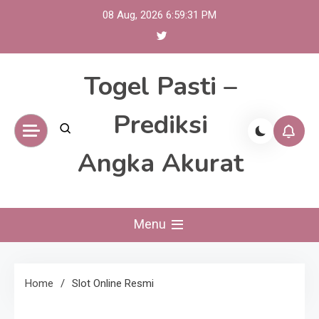
Skip
08 Aug, 2026
6:59:31 PM
to
content
Togel Pasti –
Prediksi
Angka Akurat
Menu
Home
Slot Online Resmi