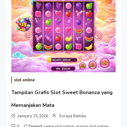
slot online
Tampilan Grafis Slot Sweet Bonanza yang
Memanjakan Mata
January 15, 2026
Soraya Rambu
0
Tagged
,
,
game slot online
mesin slot online