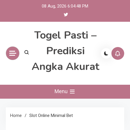
Skip
08 Aug, 2026
6:04:48 PM
to
content
Togel Pasti –
Prediksi
Angka Akurat
Menu
Home
Slot Online Minimal Bet