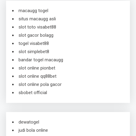
macaugg togel
situs macaugg asli
slot toto visabet88
slot gacor bolagg
togel visabet88
slot simplebet8
bandar togel macaugg
slot online pionbet
slot online qq88bet
slot online pola gacor
sbobet official
dewatogel
judi bola online