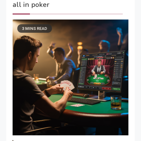
all in poker
3 MINS READ