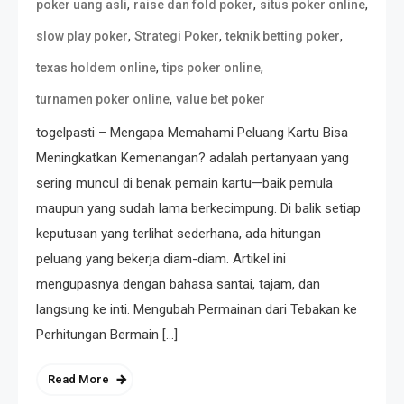
,
,
,
poker uang asli
raise dan fold poker
situs poker online
,
,
,
slow play poker
Strategi Poker
teknik betting poker
,
,
texas holdem online
tips poker online
,
turnamen poker online
value bet poker
togelpasti – Mengapa Memahami Peluang Kartu Bisa
Meningkatkan Kemenangan? adalah pertanyaan yang
sering muncul di benak pemain kartu—baik pemula
maupun yang sudah lama berkecimpung. Di balik setiap
keputusan yang terlihat sederhana, ada hitungan
peluang yang bekerja diam-diam. Artikel ini
mengupasnya dengan bahasa santai, tajam, dan
langsung ke inti. Mengubah Permainan dari Tebakan ke
Perhitungan Bermain […]
Read More