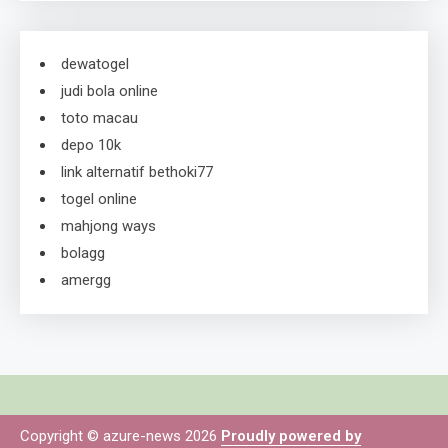
dewatogel
judi bola online
toto macau
depo 10k
link alternatif bethoki77
togel online
mahjong ways
bolagg
amergg
Copyright © azure-news 2026
Proudly powered by