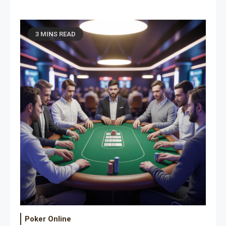
3 MINS READ
Poker Online