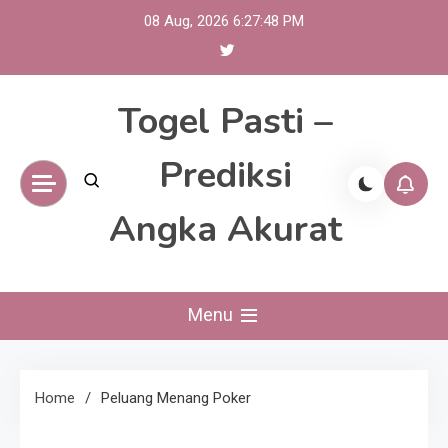
Skip
08 Aug, 2026
6:27:49 PM
to
content
Togel Pasti –
Prediksi
Angka Akurat
Menu
Home
Peluang Menang Poker