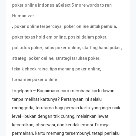
poker online indonesiaSelect 5 more words to run
Humanizer.
,
,
,
poker online terpercaya
poker online untuk pemula
,
,
poker texas hold em online
posisi dalam poker
,
,
,
pot odds poker
situs poker online
starting hand poker
,
,
strategi poker online
strategi taruhan poker
,
,
teknik check raise
tips menang poker online
turnamen poker online
togelpasti – Bagaimana cara membaca kartu lawan
tanpa melihat kartunya? Pertanyaan ini selalu
menggoda, terutama bagi pemain kartu yang ingin naik
level—bukan dengan trik curang, melainkan lewat
kecerdikan, observasi, dan kendali emosi. Di meja
permainan, kartu memang tersembunyi, tetapi perilaku