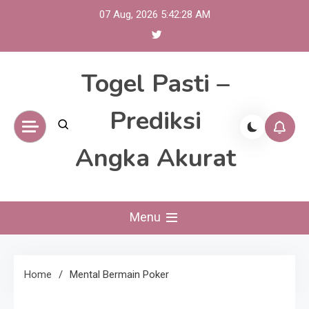
Skip
07 Aug, 2026
5:42:28 AM
to
content
Togel Pasti –
Prediksi
Angka Akurat
Menu
Home
Mental Bermain Poker