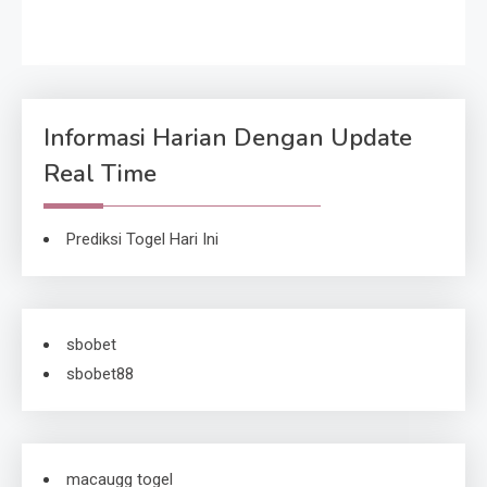
Informasi Harian Dengan Update
Real Time
Prediksi Togel Hari Ini
sbobet
sbobet88
macaugg togel