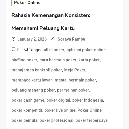
Poker Online
Rahasia Kemenangan Konsisten:
Memahami Peluang Kartu
January 2, 2026
Soraya Rambu
0
Tagged
,
,
all in poker
aplikasi poker online
,
,
,
bluffing poker
cara bermain poker
kartu poker
,
,
manajemen bankroll poker
Meja Poker
,
,
membaca kartu lawan
mental bermain poker
,
,
peluang menang poker
permainan poker
,
,
,
poker cash game
poker digital
poker Indonesia
,
,
,
poker kompetitif
poker live online
Poker Online
,
,
,
poker pemula
poker profesional
poker terpercaya