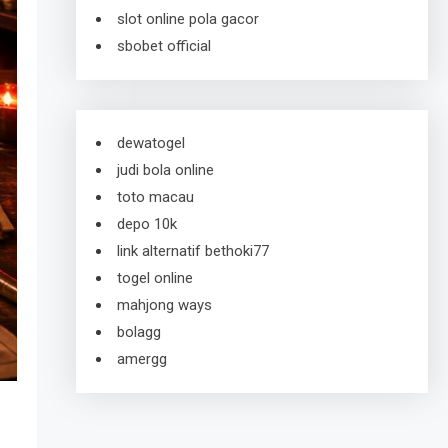
slot online pola gacor
sbobet official
dewatogel
judi bola online
toto macau
depo 10k
link alternatif bethoki77
togel online
mahjong ways
bolagg
amergg