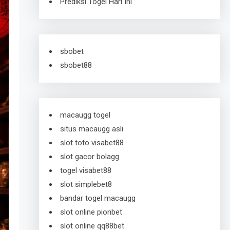
Prediksi Togel Hari Ini
sbobet
sbobet88
macaugg togel
situs macaugg asli
slot toto visabet88
slot gacor bolagg
togel visabet88
slot simplebet8
bandar togel macaugg
slot online pionbet
slot online qq88bet