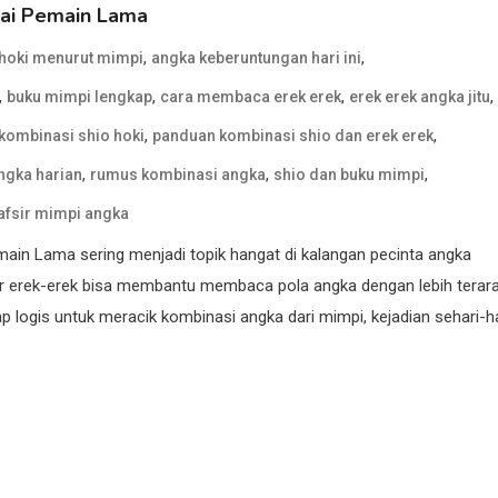
kai Pemain Lama
,
,
hoki menurut mimpi
angka keberuntungan hari ini
,
,
,
,
buku mimpi lengkap
cara membaca erek erek
erek erek angka jitu
,
,
kombinasi shio hoki
panduan kombinasi shio dan erek erek
,
,
,
ngka harian
rumus kombinasi angka
shio dan buku mimpi
afsir mimpi angka
main Lama sering menjadi topik hangat di kalangan pecinta angka
ir erek-erek bisa membantu membaca pola angka dengan lebih terara
 logis untuk meracik kombinasi angka dari mimpi, kejadian sehari-ha