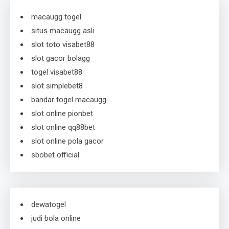
macaugg togel
situs macaugg asli
slot toto visabet88
slot gacor bolagg
togel visabet88
slot simplebet8
bandar togel macaugg
slot online pionbet
slot online qq88bet
slot online pola gacor
sbobet official
dewatogel
judi bola online