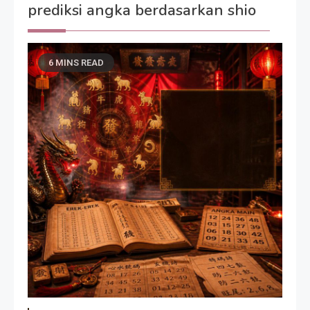
prediksi angka berdasarkan shio
6 MINS READ