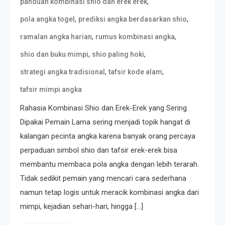
,
panduan kombinasi shio dan erek erek
,
,
pola angka togel
prediksi angka berdasarkan shio
,
,
ramalan angka harian
rumus kombinasi angka
,
,
shio dan buku mimpi
shio paling hoki
,
,
strategi angka tradisional
tafsir kode alam
tafsir mimpi angka
Rahasia Kombinasi Shio dan Erek-Erek yang Sering
Dipakai Pemain Lama sering menjadi topik hangat di
kalangan pecinta angka karena banyak orang percaya
perpaduan simbol shio dan tafsir erek-erek bisa
membantu membaca pola angka dengan lebih terarah.
Tidak sedikit pemain yang mencari cara sederhana
namun tetap logis untuk meracik kombinasi angka dari
mimpi, kejadian sehari-hari, hingga […]