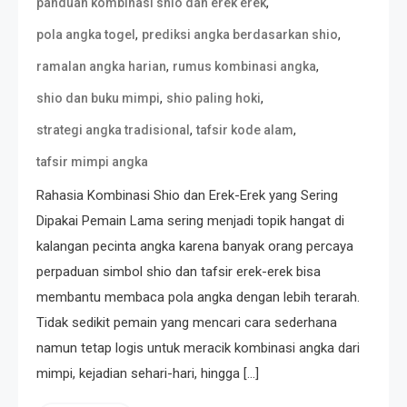
,
panduan kombinasi shio dan erek erek
,
,
pola angka togel
prediksi angka berdasarkan shio
,
,
ramalan angka harian
rumus kombinasi angka
,
,
shio dan buku mimpi
shio paling hoki
,
,
strategi angka tradisional
tafsir kode alam
tafsir mimpi angka
Rahasia Kombinasi Shio dan Erek-Erek yang Sering
Dipakai Pemain Lama sering menjadi topik hangat di
kalangan pecinta angka karena banyak orang percaya
perpaduan simbol shio dan tafsir erek-erek bisa
membantu membaca pola angka dengan lebih terarah.
Tidak sedikit pemain yang mencari cara sederhana
namun tetap logis untuk meracik kombinasi angka dari
mimpi, kejadian sehari-hari, hingga […]