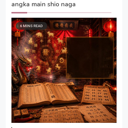
angka main shio naga
6 MINS READ