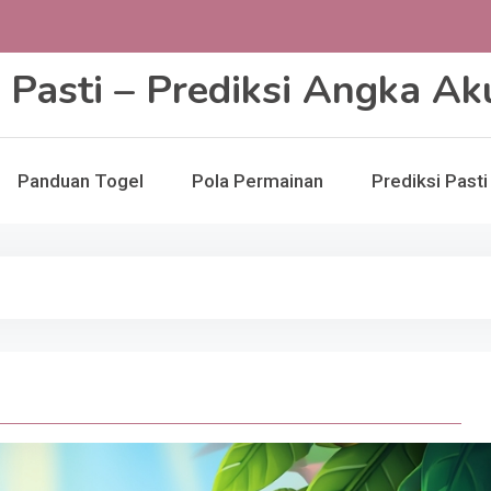
 Pasti – Prediksi Angka Ak
Panduan Togel
Pola Permainan
Prediksi Pasti