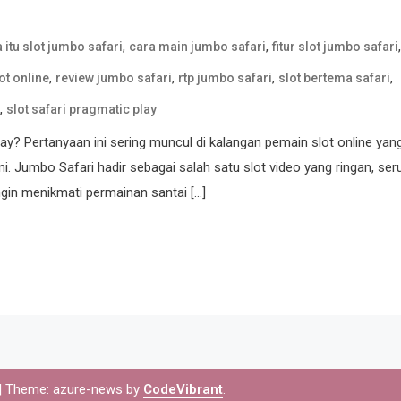
,
,
,
 itu slot jumbo safari
cara main jumbo safari
fitur slot jumbo safari
,
,
,
,
ot online
review jumbo safari
rtp jumbo safari
slot bertema safari
,
slot safari pragmatic play
lay? Pertanyaan ini sering muncul di kalangan pemain slot online yan
. Jumbo Safari hadir sebagai salah satu slot video yang ringan, seru
in menikmati permainan santai […]
|
Theme: azure-news by
CodeVibrant
.