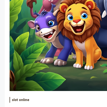
slot online