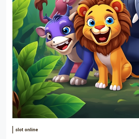
slot online