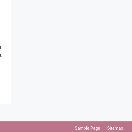
g
,
Sample Page
Sitemap