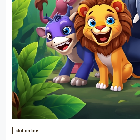
slot online