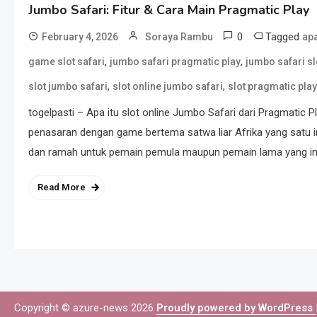
Jumbo Safari: Fitur & Cara Main Pragmatic Play
0
Tagged
February 4, 2026
Soraya Rambu
apa
,
,
game slot safari
jumbo safari pragmatic play
jumbo safari sl
,
,
slot jumbo safari
slot online jumbo safari
slot pragmatic play
togelpasti – Apa itu slot online Jumbo Safari dari Pragmatic P
penasaran dengan game bertema satwa liar Afrika yang satu ini
dan ramah untuk pemain pemula maupun pemain lama yang ing
Read More
Copyright © azure-news 2026
Proudly powered by WordPress